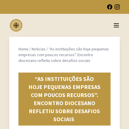
Open 
Home
/
Noticias
/
“As instituições são hoje pequenas
empresas com poucos recursos”. Encontro
diocesano refletiu sobre desafios sociais
“AS INSTITUIÇÕES SÃO
HOJE PEQUENAS EMPRESAS
COM POUCOS RECURSOS”.
ENCONTRO DIOCESANO
REFLETIU SOBRE DESAFIOS
SOCIAIS