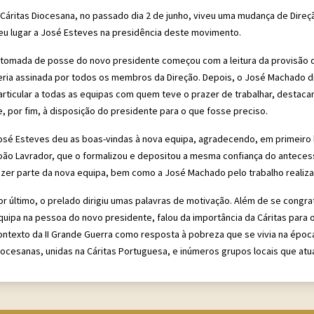
 Cáritas Diocesana, no passado dia 2 de junho, viveu uma mudança de Direç
eu lugar a José Esteves na presidência deste movimento.
 tomada de posse do novo presidente começou com a leitura da provisão
eria assinada por todos os membros da Direção. Depois, o José Machado d
articular a todas as equipas com quem teve o prazer de trabalhar, destac
e, por fim, à disposição do presidente para o que fosse preciso.
osé Esteves deu as boas-vindas à nova equipa, agradecendo, em primeiro lugar
oão Lavrador, que o formalizou e depositou a mesma confiança do anteces
azer parte da nova equipa, bem como a José Machado pelo trabalho realiza
or último, o prelado dirigiu umas palavras de motivação. Além de se congrat
quipa na pessoa do novo presidente, falou da importância da Cáritas para os
ontexto da II Grande Guerra como resposta à pobreza que se vivia na época. 
iocesanas, unidas na Cáritas Portuguesa, e inúmeros grupos locais que a