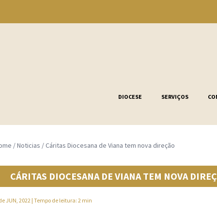
DIOCESE
SERVIÇOS
CO
ome
/
Noticias
/
Cáritas Diocesana de Viana tem nova direção
CÁRITAS DIOCESANA DE VIANA TEM NOVA DIRE
de JUN, 2022
| Tempo de leitura: 2 min