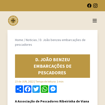
Open 
Home
/
Noticias
/
D. João benzeu embarcações de
pescadores
D. JOÃO BENZEU
EMBARCAÇÕES DE
PESCADORES
23 de JUN, 2022
| Tempo de leitura: 1 min
Share
Facebook
Twitter
WhatsApp
Messenger
A Associação de Pescadores Ribeirinha de Viana