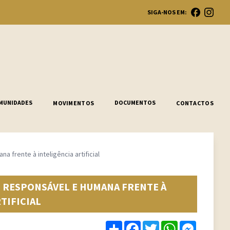
SIGA-NOS EM:
Ope
MUNIDADES
DOCUMENTOS
MOVIMENTOS
CONTACTOS
frente à inteligência artificial
 RESPONSÁVEL E HUMANA FRENTE À
TIFICIAL
Share
Facebook
Twitter
WhatsApp
Messenge