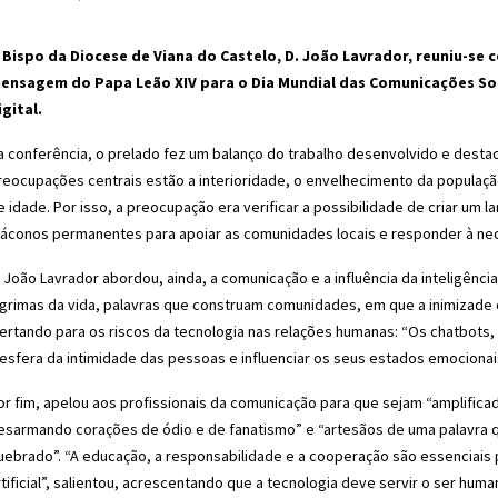
 Bispo da Diocese de Viana do Castelo, D. João Lavrador, reuniu-se
ensagem do Papa Leão XIV para o Dia Mundial das Comunicações Soci
igital.
a conferência, o prelado fez um balanço do trabalho desenvolvido e destacou
reocupações centrais estão a interioridade, o envelhecimento da populaçã
e idade. Por isso, a preocupação era verificar a possibilidade de criar um l
iáconos permanentes para apoiar as comunidades locais e responder à nec
. João Lavrador abordou, ainda, a comunicação e a influência da inteligênci
ágrimas da vida, palavras que construam comunidades, em que a inimizade q
lertando para os riscos da tecnologia nas relações humanas: “Os chatbot
 esfera da intimidade das pessoas e influenciar os seus estados emocionais
or fim, apelou aos profissionais da comunicação para que sejam “amplific
esarmando corações de ódio e de fanatismo” e “artesãos de uma palavra q
uebrado”. “A educação, a responsabilidade e a cooperação são essenciais pa
rtificial”, salientou, acrescentando que a tecnologia deve servir o ser human