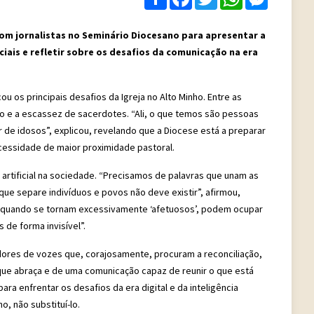
 com jornalistas no Seminário Diocesano para apresentar a
ais e refletir sobre os desafios da comunicação na era
 os principais desafios da Igreja no Alto Minho. Entre as
o e a escassez de sacerdotes. “Ali, o que temos são pessoas
ar de idosos”, explicou, revelando que a Diocese está a preparar
essidade de maior proximidade pastoral.
a artificial na sociedade. “Precisamos de palavras que unam as
ue separe indivíduos e povos não deve existir”, afirmou,
s, quando se tornam excessivamente ‘afetuosos’, podem ocupar
 de forma invisível”.
adores de vozes que, corajosamente, procuram a reconciliação,
ue abraça e de uma comunicação capaz de reunir o que está
ra enfrentar os desafios da era digital e da inteligência
o, não substituí-lo.