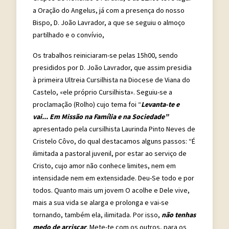
a Oração do Angelus, já com a presença do nosso
Bispo, D. João Lavrador, a que se seguiu o almoço
partilhado e o convívio,
Os trabalhos reiniciaram-se pelas 15h00, sendo
presididos por D. João Lavrador, que assim presidia
à primeira Ultreia Cursilhista na Diocese de Viana do
Castelo, «ele próprio Cursilhista». Seguiu-se a
proclamação (Rolho) cujo tema foi “
Levanta-te e
vai... Em Missão na Família e na Sociedade”
apresentado pela cursilhista Laurinda Pinto Neves de
Cristelo Côvo, do qual destacamos alguns passos: “É
ilimitada a pastoral juvenil, por estar ao serviço de
Cristo, cujo amor não conhece limites, nem em
intensidade nem em extensidade. Deu-Se todo e por
todos. Quanto mais um jovem O acolhe e Dele vive,
mais a sua vida se alarga e prolonga e vai-se
tornando, também ela, ilimitada. Por isso,
não tenhas
medo de arriscar
. Mete-te com os outros, para os