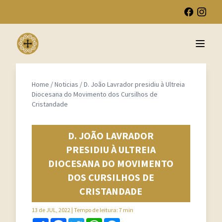
Open 
Home
/
Noticias
/
D. João Lavrador presidiu à Ultreia
Diocesana do Movimento dos Cursilhos de
Cristandade
D. JOÃO LAVRADOR
PRESIDIU À ULTREIA
DIOCESANA DO MOVIMENTO
DOS CURSILHOS DE
CRISTANDADE
13 de JUL, 2022
| Tempo de leitura: 7 min