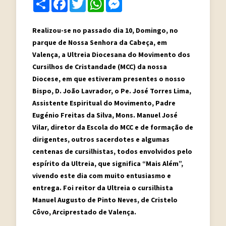
Share
Facebook
Twitter
WhatsApp
Messenger
Realizou-se no passado dia 10, Domingo, no
parque de Nossa Senhora da Cabeça, em
Valença, a Ultreia Diocesana do Movimento dos
Cursilhos de Cristandade (MCC) da nossa
Diocese, em que estiveram presentes o nosso
Bispo, D. João Lavrador, o Pe. José Torres Lima,
Assistente Espiritual do Movimento, Padre
Eugénio Freitas da Silva, Mons. Manuel José
Vilar, diretor da Escola do MCC e de formação de
dirigentes, outros sacerdotes e algumas
centenas de cursilhistas, todos envolvidos pelo
espírito da Ultreia, que significa “Mais Além”,
vivendo este dia com muito entusiasmo e
entrega. Foi reitor da Ultreia o cursilhista
Manuel Augusto de Pinto Neves, de Cristelo
Côvo, Arciprestado de Valença.