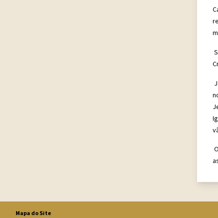
C
r
m
S
Cr
J
n
J
I
v
O
a
Mapa do Site