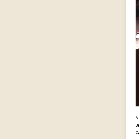
A
B
C