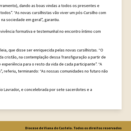
cerramento), dando as boas vindas a todos os presentes e
dos”. “As novas cursilhistas vão viver um pós-Cursilho com
na sociedade em geral”, garantiu.
 vivência formativa e testemunhal no encontro íntimo com
ia, que disse ser enriquecida pelas novas cursilhistas. “O
da cristão, na contemplação dessa Transfiguração a partir de
xperiência para o resto da vida de cada participante”. “A
a”, referiu, terminando: “As nossas comunidades no futuro não
ão Lavrador, e concelebrada por sete sacerdotes e a
Diocese de Viana do Castelo. Todos os direitos reservados