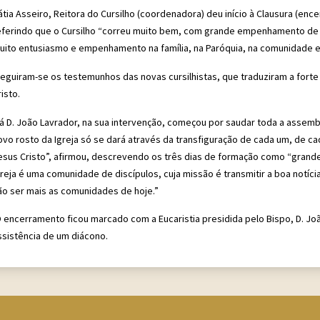
átia Asseiro, Reitora do Cursilho (coordenadora) deu início à Clausura (en
eferindo que o Cursilho “correu muito bem, com grande empenhamento de to
uito entusiasmo e empenhamento na família, na Paróquia, na comunidade e 
eguiram-se os testemunhos das novas cursilhistas, que traduziram a forte
isto.
á D. João Lavrador, na sua intervenção, começou por saudar toda a assemble
ovo rosto da Igreja só se dará através da transfiguração de cada um, de ca
esus Cristo”, afirmou, descrevendo os três dias de formação como “grande e
greja é uma comunidade de discípulos, cuja missão é transmitir a boa notíci
ão ser mais as comunidades de hoje.”
 encerramento ficou marcado com a Eucaristia presidida pelo Bispo, D. Jo
ssistência de um diácono.