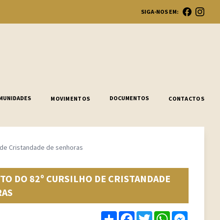
SIGA-NOS EM:
Ope
MUNIDADES
DOCUMENTOS
MOVIMENTOS
CONTACTOS
o de Cristandade de senhoras
TO DO 82º CURSILHO DE CRISTANDADE
RAS
Share
Facebook
Twitter
WhatsApp
Messenge