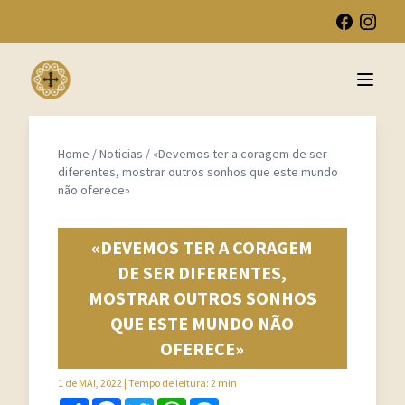
Open 
Home
/
Noticias
/
«Devemos ter a coragem de ser
diferentes, mostrar outros sonhos que este mundo
não oferece»
«DEVEMOS TER A CORAGEM
DE SER DIFERENTES,
MOSTRAR OUTROS SONHOS
QUE ESTE MUNDO NÃO
OFERECE»
1 de MAI, 2022
| Tempo de leitura: 2 min