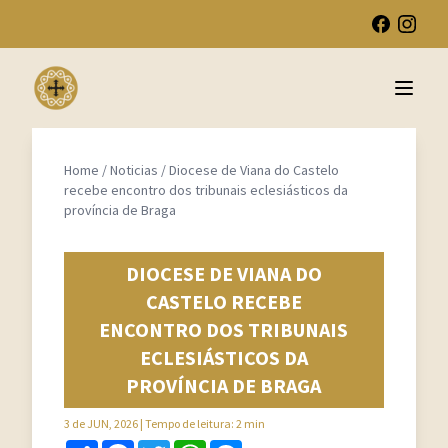
Open 
Home
/
Noticias
/
Diocese de Viana do Castelo
recebe encontro dos tribunais eclesiásticos da
província de Braga
DIOCESE DE VIANA DO
CASTELO RECEBE
ENCONTRO DOS TRIBUNAIS
ECLESIÁSTICOS DA
PROVÍNCIA DE BRAGA
3 de JUN, 2026
| Tempo de leitura: 2 min