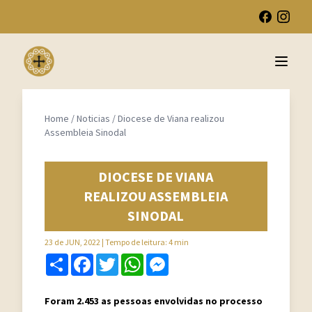
Open 
Home
/
Noticias
/
Diocese de Viana realizou
Assembleia Sinodal
DIOCESE DE VIANA
REALIZOU ASSEMBLEIA
SINODAL
23 de JUN, 2022
| Tempo de leitura: 4 min
Share
Facebook
Twitter
WhatsApp
Messenger
Foram 2.453 as pessoas envolvidas no processo