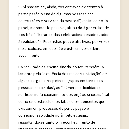
Sublinharam-se, ainda, “os entraves existentes à
participação plena de algumas pessoas nas
celebrações e serviços da pastoral”, assim como “o
papel, meramente passivo, atribuído à generalidade
dos fiéis”, “horários das celebrações desadequados
à realidade” e Eucaristias pouco atrativas, por vezes
melancólicas, em que não existe um verdadeiro
acolhimento.
Do resultado da escuta sinodal houve, também, o
lamento pela “existência de uma certa ‘viciação’ de
alguns cargos e respetivos grupos em torno das
pessoas escolhidas”, as “inúmeras dificuldades
sentidas no funcionamento dos órgãos sinodais”, tal
como os obstáculos, os tabus e preconceitos que
existem em processos de participação e
corresponsabilidade no âmbito eclesial,
ressaltando-se tanto o “ reconhecimento de
iliteracia evangélica”, com a “necessidade de abrir