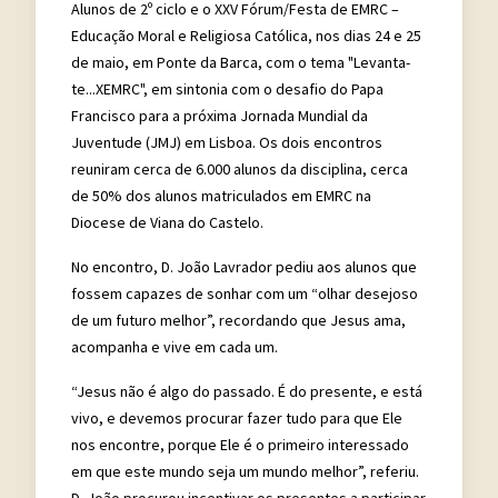
Alunos de 2º ciclo e o XXV Fórum/Festa de EMRC –
Educação Moral e Religiosa Católica, nos dias 24 e 25
de maio, em Ponte da Barca, com o tema "Levanta-
te...XEMRC", em sintonia com o desafio do Papa
Francisco para a próxima Jornada Mundial da
Juventude (JMJ) em Lisboa. Os dois encontros
reuniram cerca de 6.000 alunos da disciplina, cerca
de 50% dos alunos matriculados em EMRC na
Diocese de Viana do Castelo.
No encontro, D. João Lavrador pediu aos alunos que
fossem capazes de sonhar com um “olhar desejoso
de um futuro melhor”, recordando que Jesus ama,
acompanha e vive em cada um.
“Jesus não é algo do passado. É do presente, e está
vivo, e devemos procurar fazer tudo para que Ele
nos encontre, porque Ele é o primeiro interessado
em que este mundo seja um mundo melhor”, referiu.
D. João procurou incentivar os presentes a participar