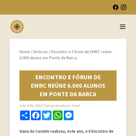
Open 
Home
/
Noticias
/
Encontro e Fórum de EMRC reúne
6.000 alunos em Ponte da Barca
ENCONTRO E FÓRUM DE
EMRC REÚNE 6.000 ALUNOS
EM PONTE DA BARCA
2 de JUN, 2022
| Tempo de leitura: 3 min
Share
Facebook
Twitter
WhatsApp
Messenger
Viana do Castelo realizou, este ano, o II Encontro de