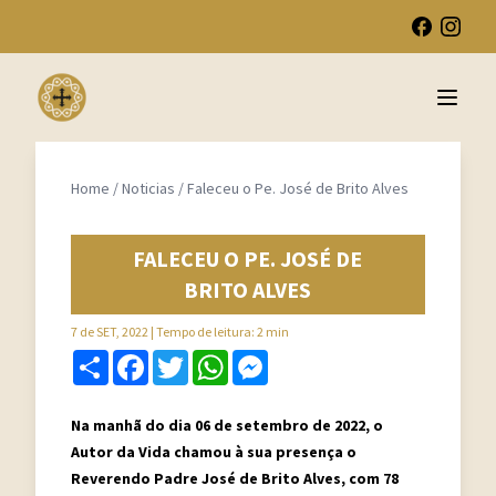
Open 
Home
/
Noticias
/
Faleceu o Pe. José de Brito Alves
FALECEU O PE. JOSÉ DE
BRITO ALVES
7 de SET, 2022
| Tempo de leitura: 2 min
Share
Facebook
Twitter
WhatsApp
Messenger
Na manhã do dia 06 de setembro de 2022, o
Autor da Vida chamou à sua presença o
Reverendo Padre José de Brito Alves, com 78