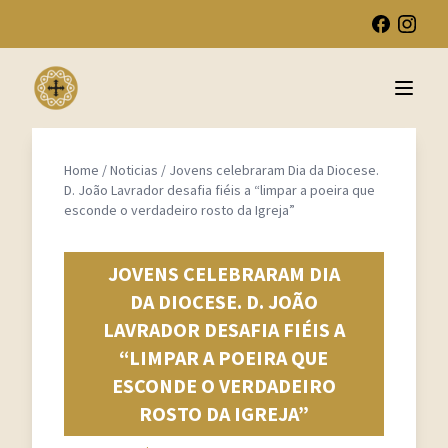
Open 
Home
/
Noticias
/
Jovens celebraram Dia da Diocese.
D. João Lavrador desafia fiéis a “limpar a poeira que
esconde o verdadeiro rosto da Igreja”
JOVENS CELEBRARAM DIA
DA DIOCESE. D. JOÃO
LAVRADOR DESAFIA FIÉIS A
“LIMPAR A POEIRA QUE
ESCONDE O VERDADEIRO
ROSTO DA IGREJA”