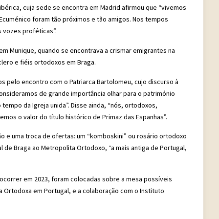
ibérica, cuja sede se encontra em Madrid afirmou que “vivemos
a Ecuménico foram tão próximos e tão amigos. Nos tempos
 vozes proféticas”.
 em Munique, quando se encontrava a crismar emigrantes na
lero e fiéis ortodoxos em Braga.
os pelo encontro com o Patriarca Bartolomeu, cujo discurso à
consideramos de grande importância olhar para o património
mpo da Igreja unida”. Disse ainda, “nós, ortodoxos,
emos o valor do título histórico de Primaz das Espanhas”.
ão e uma troca de ofertas: um “komboskini” ou rosário ortodoxo
 de Braga ao Metropolita Ortodoxo, “a mais antiga de Portugal,
 ocorrer em 2023, foram colocadas sobre a mesa possíveis
reja Ortodoxa em Portugal, e a colaboração com o Instituto