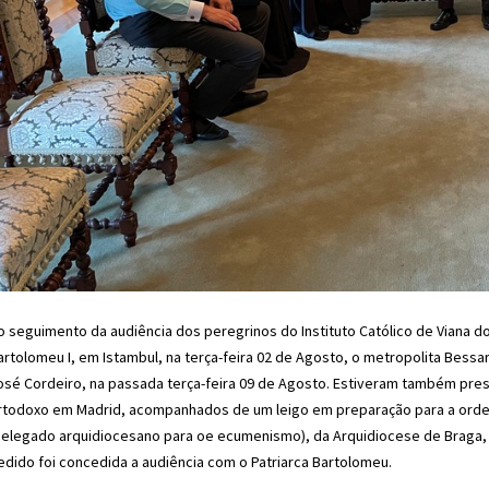
o seguimento da audiência dos peregrinos do Instituto Católico de Viana d
artolomeu I, em Istambul, na terça-feira 02 de Agosto, o metropolita Bessa
osé Cordeiro, na passada terça-feira 09 de Agosto. Estiveram também pre
rtodoxo em Madrid, acompanhados de um leigo em preparação para a ordena
delegado arquidiocesano para oe ecumenismo), da Arquidiocese de Braga, e
edido foi concedida a audiência com o Patriarca Bartolomeu.