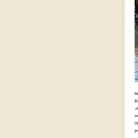
N
B
J
o
(
p