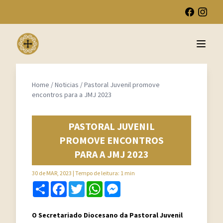
Open 
Home
/
Noticias
/
Pastoral Juvenil promove
encontros para a JMJ 2023
PASTORAL JUVENIL
PROMOVE ENCONTROS
PARA A JMJ 2023
30 de MAR, 2023
| Tempo de leitura: 1 min
Share
Facebook
Twitter
WhatsApp
Messenger
O Secretariado Diocesano da Pastoral Juvenil