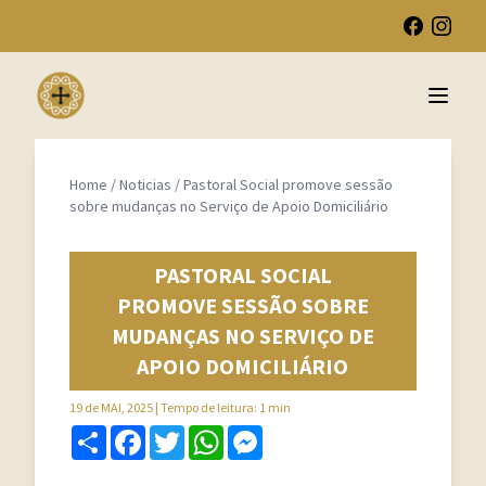
Open 
Home
/
Noticias
/
Pastoral Social promove sessão
sobre mudanças no Serviço de Apoio Domiciliário
PASTORAL SOCIAL
PROMOVE SESSÃO SOBRE
MUDANÇAS NO SERVIÇO DE
APOIO DOMICILIÁRIO
19 de MAI, 2025
| Tempo de leitura: 1 min
Share
Facebook
Twitter
WhatsApp
Messenger