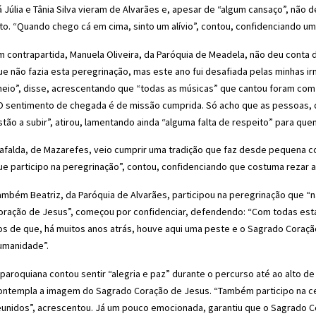
á Júlia e Tânia Silva vieram de Alvarães e, apesar de “algum cansaço”, nã
lto. “Quando chego cá em cima, sinto um alívio”, contou, confidenciando u
m contrapartida, Manuela Oliveira, da Paróquia de Meadela, não deu conta
ue não fazia esta peregrinação, mas este ano fui desafiada pelas minhas ir
heio”, disse, acrescentando que “todas as músicas” que cantou foram com “
O sentimento de chegada é de missão cumprida. Só acho que as pessoas, 
stão a subir”, atirou, lamentando ainda “alguma falta de respeito” para que
afalda, de Mazarefes, veio cumprir uma tradição que faz desde pequena co
ue participo na peregrinação”, contou, confidenciando que costuma rezar 
ambém Beatriz, da Paróquia de Alvarães, participou na peregrinação que “n
oração de Jesus”, começou por confidenciar, defendendo: “Com todas est
os de que, há muitos anos atrás, houve aqui uma peste e o Sagrado Coraç
umanidade”.
 paroquiana contou sentir “alegria e paz” durante o percurso até ao alto de 
ontempla a imagem do Sagrado Coração de Jesus. “Também participo na ce
eunidos”, acrescentou. Já um pouco emocionada, garantiu que o Sagrado C