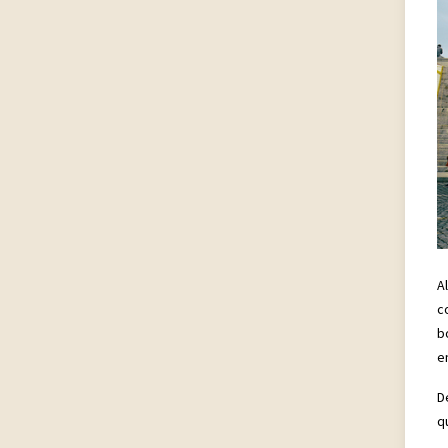
A
c
b
e
D
q