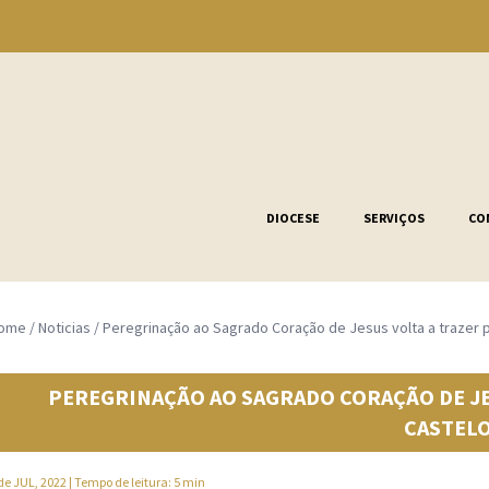
DIOCESE
SERVIÇOS
CO
ome
/
Noticias
/
Peregrinação ao Sagrado Coração de Jesus volta a trazer p
PEREGRINAÇÃO AO SAGRADO CORAÇÃO DE JES
CASTEL
de JUL, 2022
| Tempo de leitura: 5 min