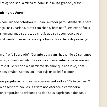
alo; por isso, a minha fé com Ele é muito grande”, disse.
amismo do Amor”
da comunidade ortodoxa. D. João Lavrador parou diante dela para
çou na Eucaristia. “Esta caminhada, feita na fé, em experiência
a humana, mas sobretudo cristã, que se reconhece que o
as alimentado na esperança que brota da certeza da presença
mor” e “a liberdade”. “Durante esta caminhada, não só sentimos
vino, somos convidados a retificar constantemente os nossos
isto e d’Ele recebe o dinamismo do Amor que nos leve, com
 aos irmãos. Somos um Povo cuja única lei é o amor.
nos projeta numa nova ousadia evangelizadora”. “Não temais. O
u o desespero. Só Jesus Cristo nos oferece a verdadeira
 contemporâneos prisioneiros dos seus caprichos e dos seus