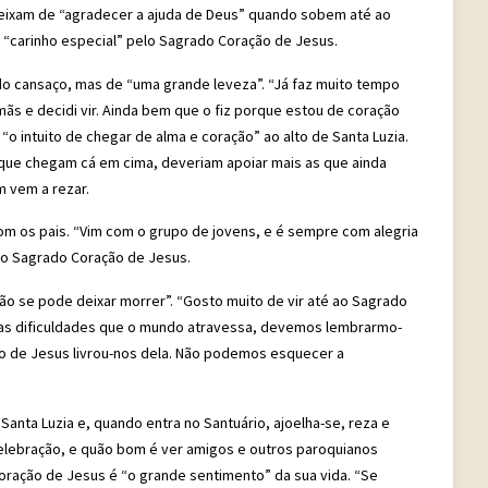
o deixam de “agradecer a ajuda de Deus” quando sobem até ao
m “carinho especial” pelo Sagrado Coração de Jesus.
 do cansaço, mas de “uma grande leveza”. “Já faz muito tempo
mãs e decidi vir. Ainda bem que o fiz porque estou de coração
o intuito de chegar de alma e coração” ao alto de Santa Luzia.
que chegam cá em cima, deveriam apoiar mais as que ainda
m vem a rezar.
m os pais. “Vim com o grupo de jovens, e é sempre com alegria
ao Sagrado Coração de Jesus.
ão se pode deixar morrer”. “Gosto muito de vir até ao Sagrado
as dificuldades que o mundo atravessa, devemos lembrarmo-
ão de Jesus livrou-nos dela. Não podemos esquecer a
Santa Luzia e, quando entra no Santuário, ajoelha-se, reza e
lebração, e quão bom é ver amigos e outros paroquianos
oração de Jesus é “o grande sentimento” da sua vida. “Se