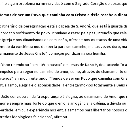
enho algum problema na minha vida, é com o Sagrado Coração de Jesus que f
Temos de ser um Povo que caminha com Cristo e d’Ele recebe o din
o itinerário da peregrinação está a capela de S. André, que está à guarda 
ecordar o sofrimento do povo ucraniano e rezar pela paz, intenção que relan
e Igreja e nos dinamismos da comunhão, oferece-nos os traços de uma vid
entido da existência nos desperta para um caminho, muitas vezes duro, m
ermanente de Jesus Cristo”, começou por dizer na sua homília.
 Bispo relembrou “o mistério pascal” de Jesus de Nazaré, destacando “o a
 impulso para seguir no caminho do amor, como, através do chamamento di
ritérios”, afirmou, reiterando: “Temos de ser um Povo que caminha com Cr
ntusiasmo, alegria e disponibilidade, a entregarmo-nos totalmente a Deus e
. João convidou ainda “à esperança e à alegria, ao dinamismo do Amor que 
mor é sempre mais forte do que o erro, a arrogância, a calúnia, a dúvida o
iberdade, em cuja experiência nos entusiasmamos para libertar os nossos
nredos ideológicos falaciosos”, afirmou.