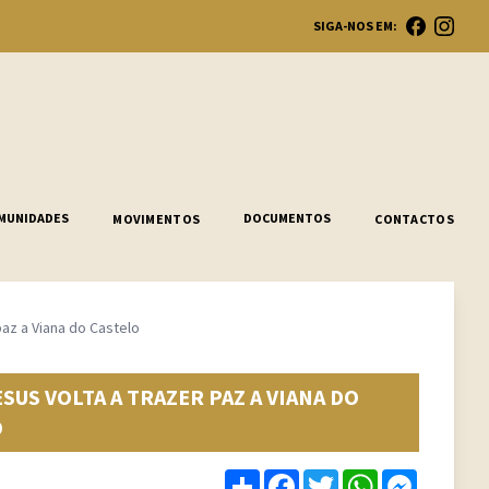
SIGA-NOS EM:
Ope
MUNIDADES
DOCUMENTOS
MOVIMENTOS
CONTACTOS
az a Viana do Castelo
US VOLTA A TRAZER PAZ A VIANA DO
O
Share
Facebook
Twitter
WhatsApp
Messenge