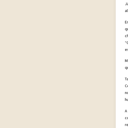
J
a
E
q
c
“
e
M
q
T
C
n
h
A
c
r