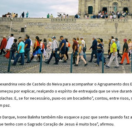
lexandrina veio de Castelo do Neiva para acompanhar o Agrupamento dos Escu
omeçou por explicar, realçando o espírito de entreajuda que se vive duran
olachas. E, se for necessário, puxo-os um bocadinho”, contou, entre risos,
m paz.
e Darque, Ivone Balinha também não esquece a paz que sente quando faz a
ue tenho com o Sagrado Coração de Jesus é muito boa”, afirmou.