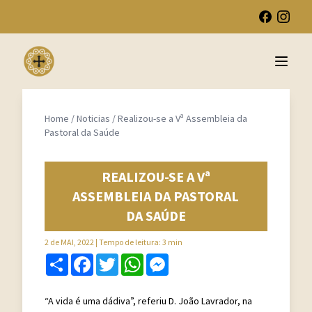
Open 
Home
/
Noticias
/
Realizou-se a Vª Assembleia da
Pastoral da Saúde
REALIZOU-SE A Vª
ASSEMBLEIA DA PASTORAL
DA SAÚDE
2 de MAI, 2022
| Tempo de leitura: 3 min
Share
Facebook
Twitter
WhatsApp
Messenger
“A vida é uma dádiva”, referiu D. João Lavrador, na