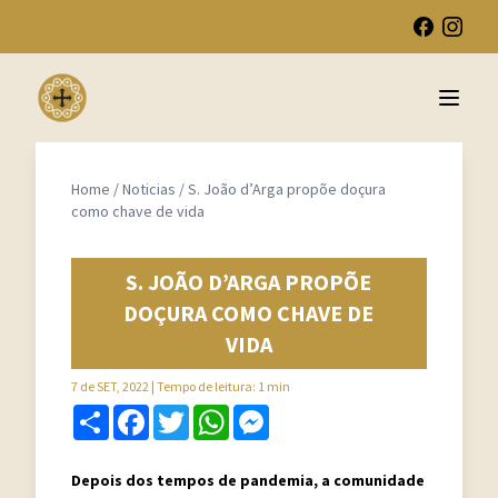
Open 
Home
/
Noticias
/
S. João d’Arga propõe doçura
como chave de vida
S. JOÃO D’ARGA PROPÕE
DOÇURA COMO CHAVE DE
VIDA
7 de SET, 2022
| Tempo de leitura: 1 min
Share
Facebook
Twitter
WhatsApp
Messenger
Depois dos tempos de pandemia, a comunidade