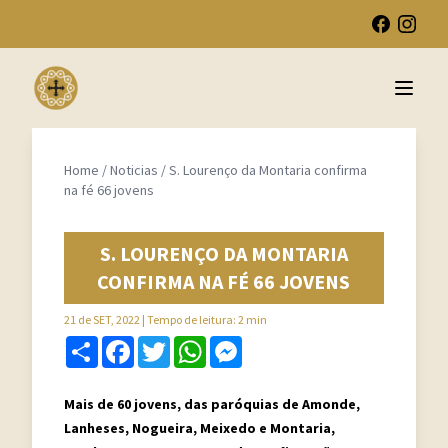
Open 
Home
/
Noticias
/
S. Lourenço da Montaria confirma
na fé 66 jovens
S. LOURENÇO DA MONTARIA
CONFIRMA NA FÉ 66 JOVENS
21 de SET, 2022
| Tempo de leitura: 2 min
Share
Facebook
Twitter
WhatsApp
Messenger
Mais de 60 jovens, das paróquias de Amonde,
Lanheses, Nogueira, Meixedo e Montaria,