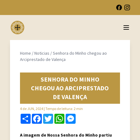
Open 
Home
/
Noticias
/
Senhora do Minho chegou ao
Arciprestado de Valença
SENHORA DO MINHO
CHEGOU AO ARCIPRESTADO
DE VALENÇA
4 de JUN, 2024
| Tempo de leitura: 2 min
Share
Facebook
Twitter
WhatsApp
Messenger
A imagem de Nossa Senhora do Minho partiu