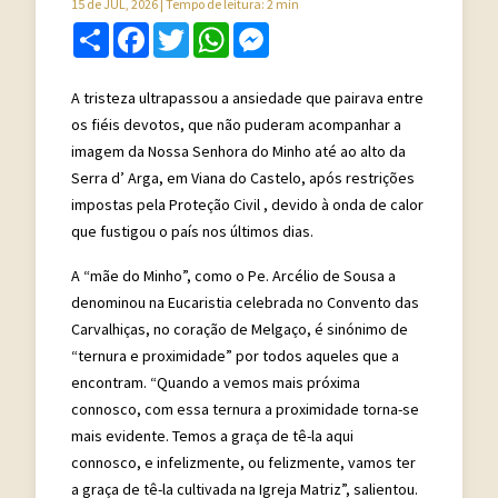
15 de JUL, 2026
| Tempo de leitura: 2 min
Share
Facebook
Twitter
WhatsApp
Messenger
A tristeza ultrapassou a ansiedade que pairava entre
os fiéis devotos, que não puderam acompanhar a
imagem da Nossa Senhora do Minho até ao alto da
Serra d’ Arga, em Viana do Castelo, após restrições
impostas pela Proteção Civil , devido à onda de calor
que fustigou o país nos últimos dias.
A “mãe do Minho”, como o Pe. Arcélio de Sousa a
denominou na Eucaristia celebrada no Convento das
Carvalhiças, no coração de Melgaço, é sinónimo de
“ternura e proximidade” por todos aqueles que a
encontram. “Quando a vemos mais próxima
connosco, com essa ternura a proximidade torna-se
mais evidente. Temos a graça de tê-la aqui
connosco, e infelizmente, ou felizmente, vamos ter
a graça de tê-la cultivada na Igreja Matriz”, salientou.