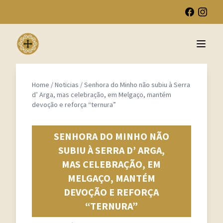
Open 
Home
/
Noticias
/
Senhora do Minho não subiu à Serra
d’ Arga, mas celebração, em Melgaço, mantém
devoção e reforça “ternura”
SENHORA DO MINHO NÃO
SUBIU À SERRA D’ ARGA,
MAS CELEBRAÇÃO, EM
MELGAÇO, MANTÉM
DEVOÇÃO E REFORÇA
“TERNURA”