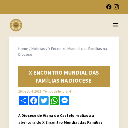
Open 
Home
/
Noticias
/
X Encontro Mundial das Famílias na
Diocese
X ENCONTRO MUNDIAL DAS
FAMÍLIAS NA DIOCESE
29 de JUN, 2022
| Tempo de leitura: 4 min
Share
Facebook
Twitter
WhatsApp
Messenger
A Diocese de Viana do Castelo realizou a
abertura do X Encontro Mundial das Famílias