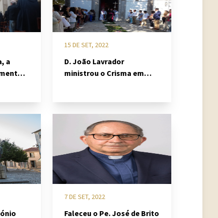
15 DE SET, 2022
, a
D. João Lavrador
amente
ministrou o Crisma em
Meadela
7 DE SET, 2022
tónio
Faleceu o Pe. José de Brito