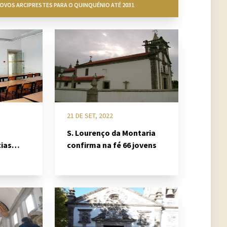
OVOS ARCIPRESTES PARA O QUINQUÉNIO ATÉ 2031
21 DE SET, 2022
S. Lourenço da Montaria
cias
confirma na fé 66 jovens
a em