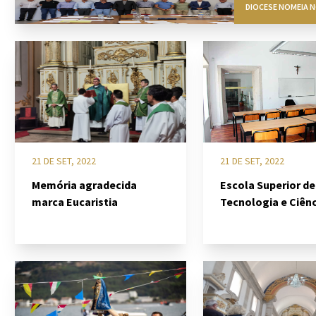
DIOCESE NOMEIA N
21 DE SET, 2022
21 DE SET, 2022
Memória agradecida
Escola Superior de
marca Eucaristia
Tecnologia e Ciên
Humanas recomeç
outubro